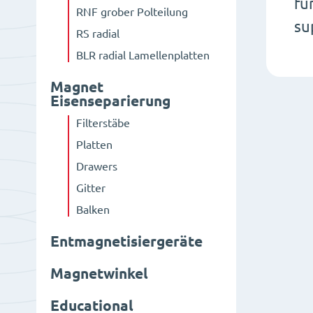
fü
RNF grober Polteilung
su
RS radial
BLR radial Lamellenplatten
Magnet
Eisenseparierung
Filterstäbe
Platten
Drawers
Gitter
Balken
Entmagnetisiergeräte
Magnetwinkel
Educational