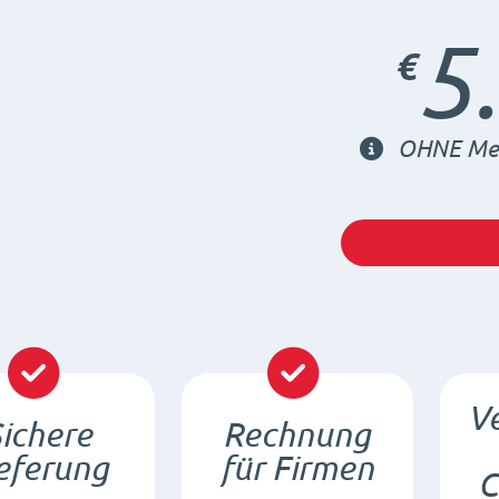
5
€
OHNE Meh
Ve
ichere
Rechnung
eferung
für Firmen
C