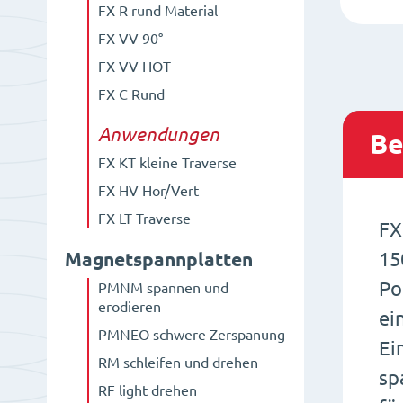
FX R rund Material
FX VV 90°
FX VV HOT
FX C Rund
Anwendungen
Be
FX KT kleine Traverse
FX HV Hor/Vert
FX LT Traverse
FX
15
Magnetspannplatten
Po
PMNM spannen und
erodieren
ei
PMNEO schwere Zerspanung
Ei
RM schleifen und drehen
sp
RF light drehen