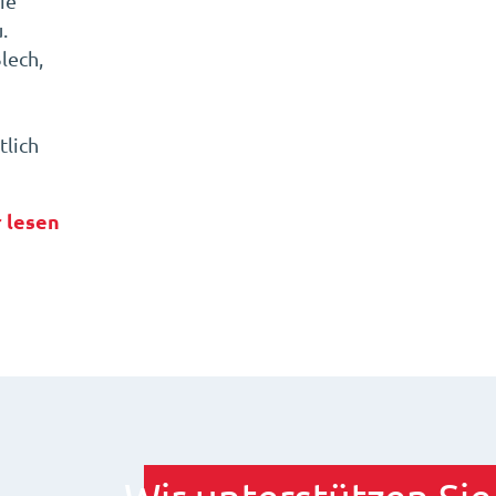
ie
.
lech,
lich
 lesen