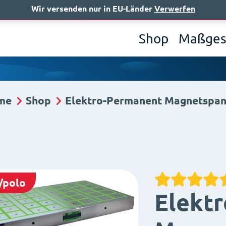
Wir versenden nur in EU-Länder
Verwerfen
Wer 
Shop
Maßges
me
Shop
Elektro-Permanent Magnetspan
/polo
Elekt