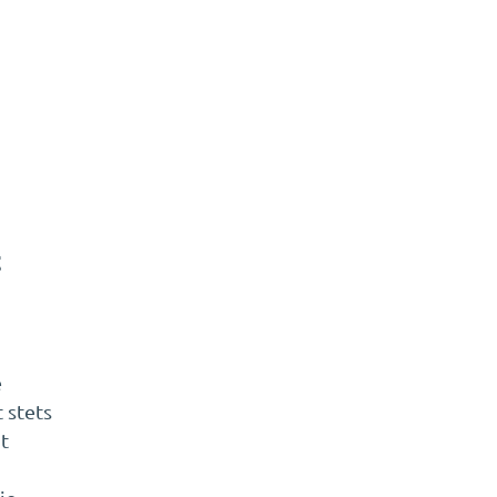
t
e
 stets
t