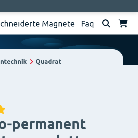
wir sind
News
Kontakt
IT
EN
DE
chneiderte Magnete
Faq
ntechnik
Quadrat
ro-permanent