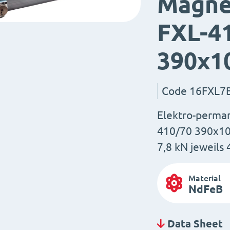
Magne
FXL-4
390x1
Code
16FXL7
Elektro-perma
410/70 390x10
7,8 kN jeweils
Material
NdFeB
Data Sheet