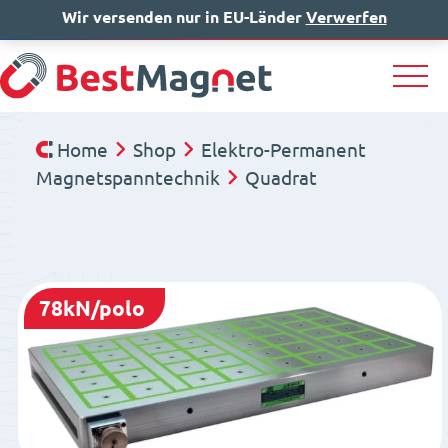
Wir versenden nur in EU-Länder
IT
EN
Verwerfen
DE
Home
Shop
Elektro-Permanent
Magnetspanntechnik
Quadrat
78kN/polo