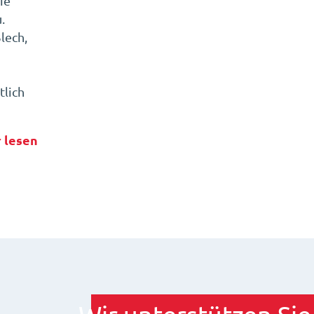
ie
.
lech,
lich
 lesen