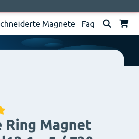
wir sind
News
Kontakt
IT
EN
DE
chneiderte Magnete
Faq
e Ring Magnet