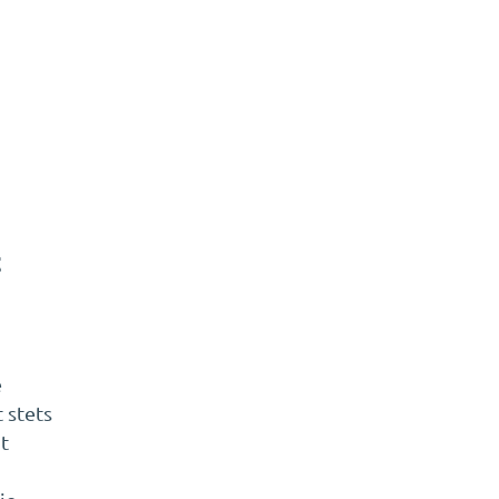
t
e
 stets
t