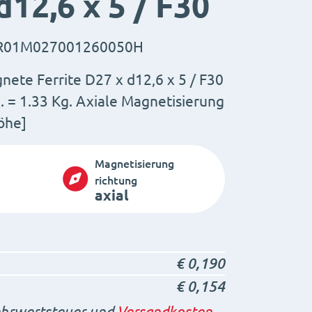
d12,6 x 5 / F30
R01M027001260050H
ete Ferrite D27 x d12,6 x 5 / F30
. = 1.33 Kg. Axiale Magnetisierung
öhe]
Magnetisierung
richtung
axial
€
0,190
€
0,154
rwertsteuer und
Versandkosten