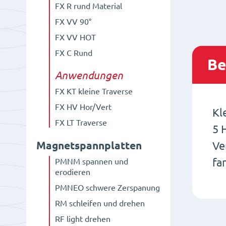
FX R rund Material
FX VV 90°
FX VV HOT
FX C Rund
Be
Anwendungen
FX KT kleine Traverse
FX HV Hor/Vert
Kl
FX LT Traverse
5 
Ve
Magnetspannplatten
fa
PMNM spannen und
erodieren
PMNEO schwere Zerspanung
RM schleifen und drehen
RF light drehen