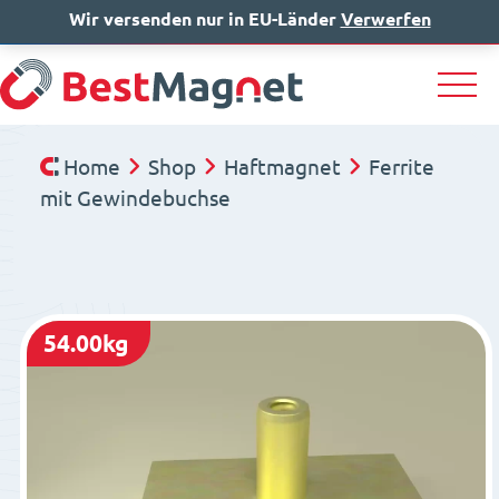
Wir versenden nur in EU-Länder
IT
EN
Verwerfen
DE
Home
Shop
Haftmagnet
Ferrite
mit Gewindebuchse
54.00kg