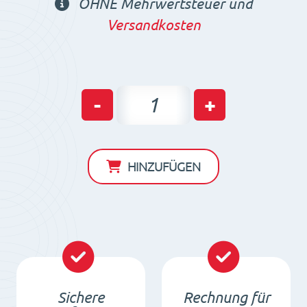
OHNE Mehrwertsteuer und
Versandkosten
Haftmagnet
-
+
HM
124x
26
HINZUFÜGEN
Ferrite
Dauermagnet
mit
Gewindebuchse
M14
Total
Sichere
Rechnung für