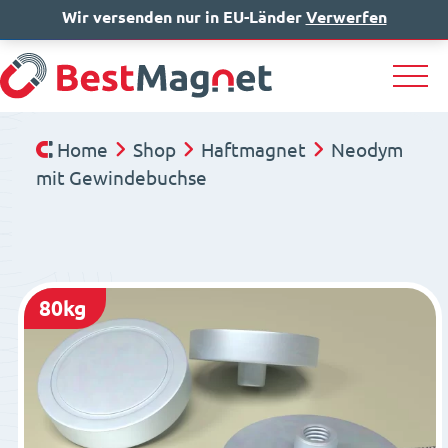
Wir versenden nur in EU-Länder
IT
EN
Verwerfen
DE
Home
Shop
Haftmagnet
Neodym
mit Gewindebuchse
80kg