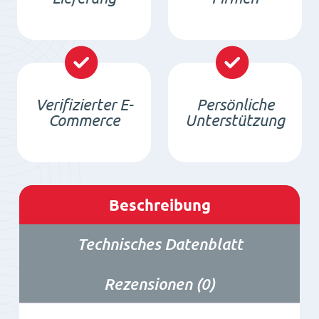
Neodym
Dauermagnet
mit
Gewindebuchse
Verifizierter E-
Persönliche
Menge
Commerce
Unterstützung
Beschreibung
Technisches Datenblatt
Rezensionen (0)