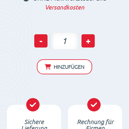
Versandkosten
Magnetbalken
-
+
zur
Eisenseparierung
(wasserdicht)
HINZUFÜGEN
450x120x60
/
N
Menge
Sichere
Rechnung für
Lieferung
Firmen