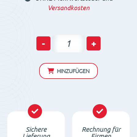
Versandkosten
Magnetbalken
-
+
zur
Eisenseparierung
(wasserdicht)
HINZUFÜGEN
550x60x40
/
N
Menge
Sichere
Rechnung für
Lieferung
Firmen