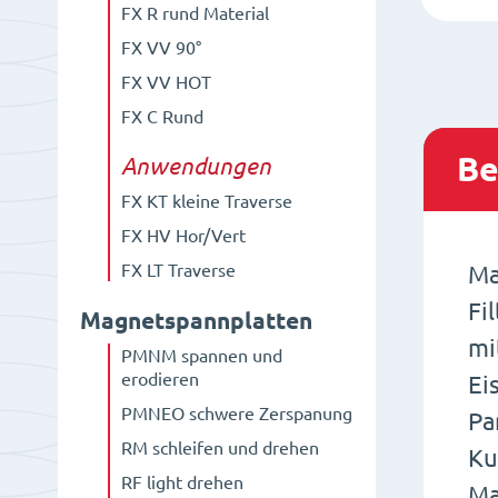
FX R rund Material
FX VV 90°
FX VV HOT
FX C Rund
Be
Anwendungen
FX KT kleine Traverse
FX HV Hor/Vert
FX LT Traverse
Ma
Fi
Magnetspannplatten
mi
PMNM spannen und
erodieren
Ei
PMNEO schwere Zerspanung
Pa
RM schleifen und drehen
Ku
RF light drehen
Ma