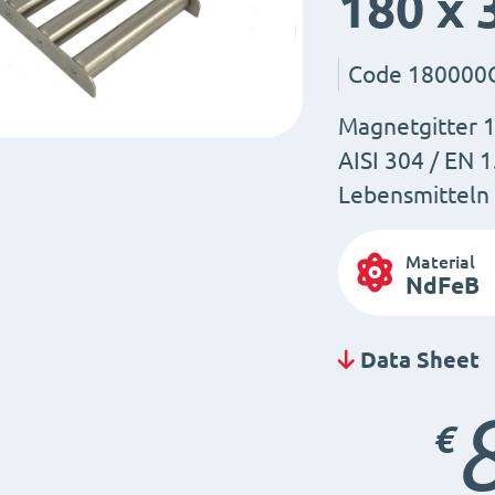
180 x 
Code
180000
Magnetgitter 18
AISI 304 / EN 1
Lebensmitteln
Material
NdFeB
Data Sheet
€