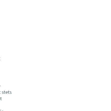
t
e
 stets
t