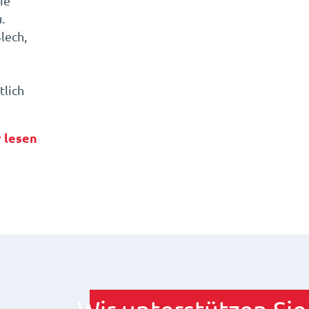
ie
.
lech,
lich
 lesen