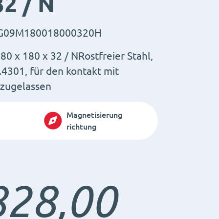
32 / N
G09M180018000320H
0 x 180 x 32 / NRostfreier Stahl,
.4301, für den kontakt mit
 zugelassen
Magnetisierung
richtung
828,00