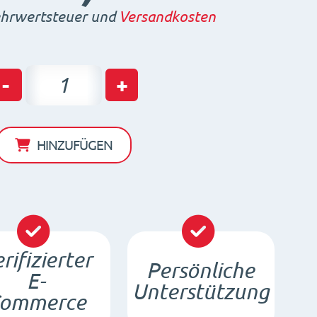
rwertsteuer und
Versandkosten
Magnetgitter
-
+
180
x
180
HINZUFÜGEN
x
32
/
N
Menge
rifizierter
Persönliche
E-
Unterstützung
ommerce