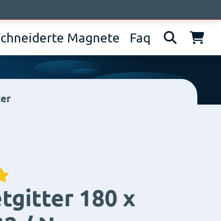
wir sind
News
Kontakt
IT
EN
DE
chneiderte Magnete
Faq
ter
gitter 180 x