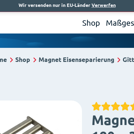
Wir versenden nur in EU-Länder
Verwerfen
Wer 
Shop
Maßges
me
Shop
Magnet Eisenseparierung
Git
Magnet