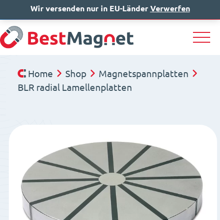
Wir versenden nur in EU-Länder
IT
EN
Verwerfen
DE
Home
Shop
Magnetspannplatten
BLR radial Lamellenplatten