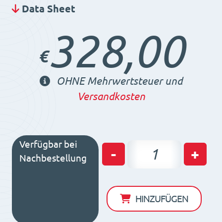
Data Sheet
328,00
€
OHNE Mehrwertsteuer und
Versandkosten
Verfügbar bei
Lamellenplatten
-
+
Nachbestellung
BLR
150
Menge
HINZUFÜGEN