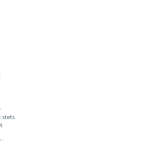
t
e
 stets
t