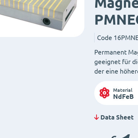
Magne
PMNEO
Code
16PMNE
Permanent Ma
geeignet für d
der eine höhere
Material
NdFeB
Data Sheet