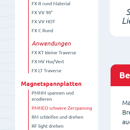
FX R rund Material
S
FX VV 90°
Li
FX VV HOT
FX C Rund
Anwendungen
FX KT kleine Traverse
FX HV Hor/Vert
FX LT Traverse
Be
Magnetspannplatten
PMNM spannen und
erodieren
Ma
PMNEO schwere Zerspanung
Br
RM schleifen und drehen
au
RF light drehen