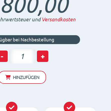
.800,00
rwertsteuer und
Versandkosten
ügbar bei Nachbestellung
Permanent
-
+
Magnetspannplatten
PMNEO
3515
HINZUFÜGEN
Menge