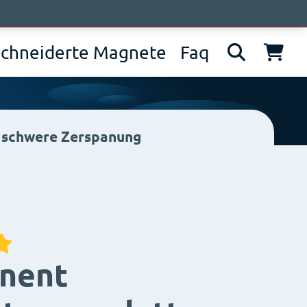
wir sind
News
Kontakt
IT
EN
DE
chneiderte Magnete
Faq
schwere Zerspanung
nent