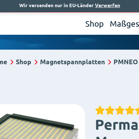
Wir versenden nur in EU-Länder
Verwerfen
Wer 
Shop
Maßges
me
Shop
Magnetspannplatten
PMNEO 
Perma