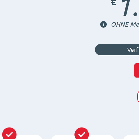
1
€
OHNE Meh
Verf