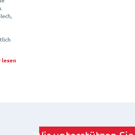
ie
.
lech,
lich
 lesen