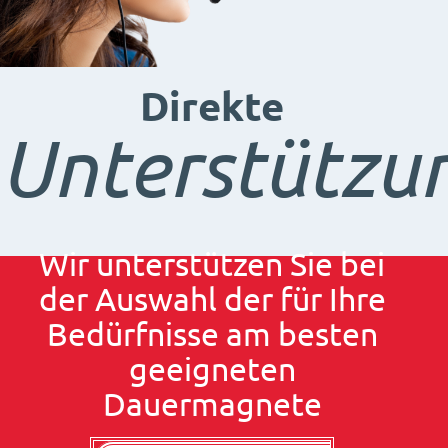
Direkte
Unterstützu
Wir unterstützen Sie bei
der Auswahl der für Ihre
Bedürfnisse am besten
geeigneten
Dauermagnete