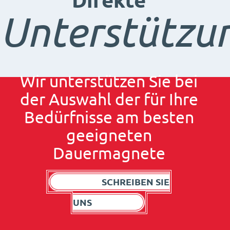
Direkte
Unterstützu
Wir unterstützen Sie bei
der Auswahl der für Ihre
Bedürfnisse am besten
geeigneten
Dauermagnete
SCHREIBEN SIE
UNS