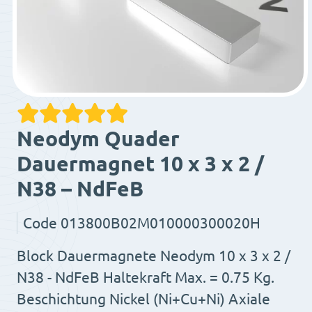
Neodym Quader
Dauermagnet 10 x 3 x 2 /
N38 – NdFeB
Code
013800B02M010000300020H
Block Dauermagnete Neodym 10 x 3 x 2 /
N38 - NdFeB Haltekraft Max. = 0.75 Kg.
Beschichtung Nickel (Ni+Cu+Ni) Axiale