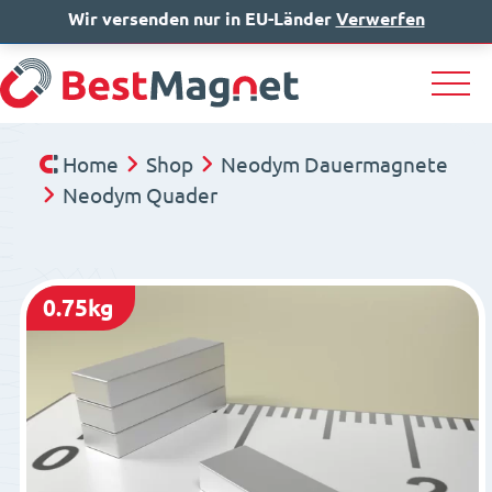
Wir versenden nur in EU-Länder
IT
EN
Verwerfen
DE
Home
Shop
Neodym Dauermagnete
Neodym Quader
0.75kg