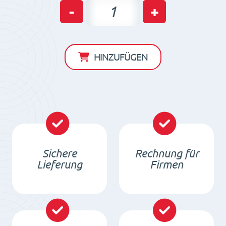
Neodym
-
+
Quader
Dauermagnet
10
HINZUFÜGEN
x
3
x
2
/
N38
Sichere
Rechnung für
-
Lieferung
Firmen
NdFeB
Menge