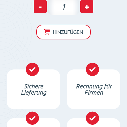
Neodym
-
+
Zylinder
Dauermagnet
D17
HINZUFÜGEN
x
2
/
N38
-
NdFeB
Sichere
Rechnung für
Menge
Lieferung
Firmen