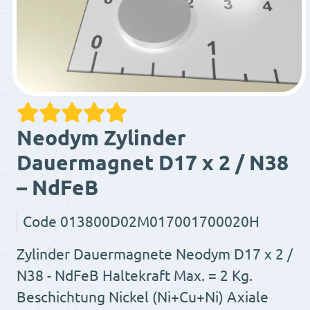
Neodym Zylinder
Dauermagnet D17 x 2 / N38
– NdFeB
Code
013800D02M017001700020H
Zylinder Dauermagnete Neodym D17 x 2 /
N38 - NdFeB Haltekraft Max. = 2 Kg.
Beschichtung Nickel (Ni+Cu+Ni) Axiale