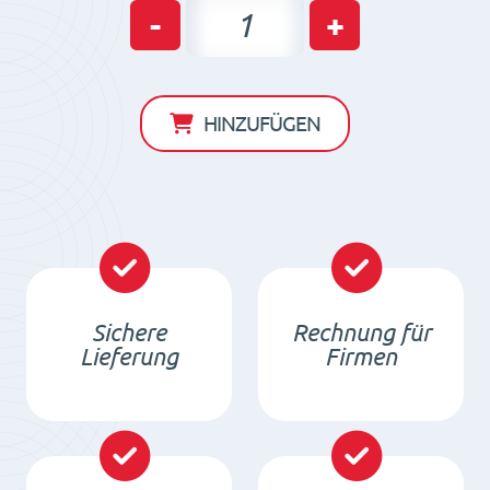
Neodym
-
+
Zylinder
Dauermagnet
D8
HINZUFÜGEN
x
5
/
N38
-
NdFeB
Sichere
Rechnung für
Menge
Lieferung
Firmen