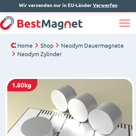
Wir versenden nur in EU-Länder
IT
EN
Verwerfen
DE
Home
Shop
Neodym Dauermagnete
Neodym Zylinder
1.80kg