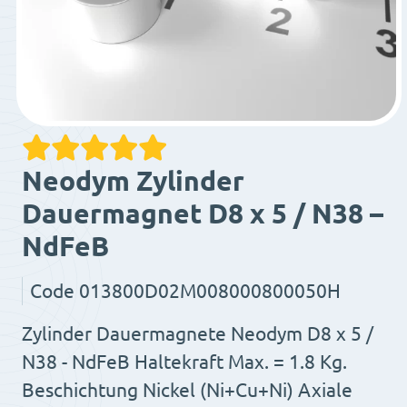
Neodym Zylinder
Dauermagnet D8 x 5 / N38 –
NdFeB
Code
013800D02M008000800050H
Zylinder Dauermagnete Neodym D8 x 5 /
N38 - NdFeB Haltekraft Max. = 1.8 Kg.
Beschichtung Nickel (Ni+Cu+Ni) Axiale