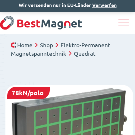
Wir versenden nur in EU-Länder
IT
EN
Verwerfen
DE
Home
Shop
Elektro-Permanent
Magnetspanntechnik
Quadrat
78kN/polo