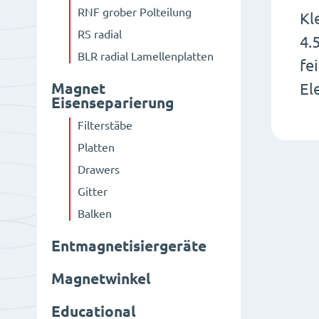
RNF grober Polteilung
Kl
RS radial
4.
BLR radial Lamellenplatten
fe
El
Magnet
Eisenseparierung
Filterstäbe
Platten
Drawers
Gitter
Balken
Entmagnetisiergeräte
Magnetwinkel
Educational