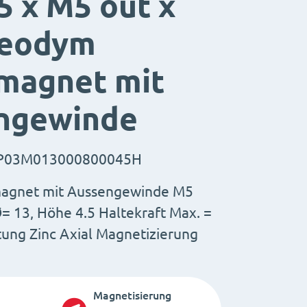
,5 x M5 out x
Neodym
magnet mit
ngewinde
P03M013000800045H
agnet mit Aussengewinde M5
 13, Höhe 4.5 Haltekraft Max. =
tung Zinc Axial Magnetizierung
]
Magnetisierung