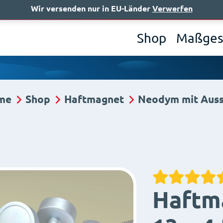
Wir versenden nur in EU-Länder
Verwerfen
Wer 
Shop
Maßges
me
Shop
Haftmagnet
Neodym mit Aus
Haftm