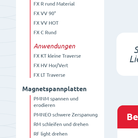
FX R rund Material
FX VV 90°
FX VV HOT
FX C Rund
Anwendungen
S
FX KT kleine Traverse
Li
FX HV Hor/Vert
FX LT Traverse
Magnetspannplatten
PMNM spannen und
erodieren
Be
PMNEO schwere Zerspanung
RM schleifen und drehen
RF light drehen