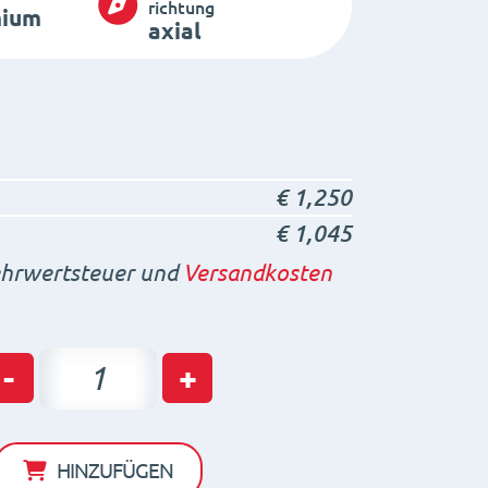
richtung
ium
axial
€
1,250
€
1,045
rwertsteuer und
Versandkosten
Haftmagnet
-
+
HM
HM
13
HINZUFÜGEN