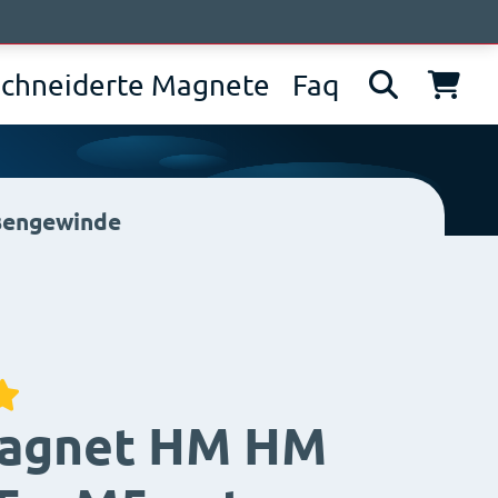
wir sind
News
Kontakt
IT
EN
DE
chneiderte Magnete
Faq
sengewinde
agnet HM HM