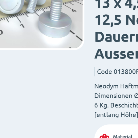
13 x 4
12,5 
Dauer
Ausse
Code
013800
Neodym Haftm
Dimensionen Ø=
6 Kg. Beschich
[entlang Höhe
Material