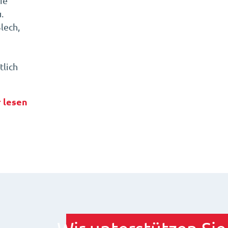
ie
.
lech,
lich
 lesen