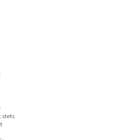
t
e
 stets
t