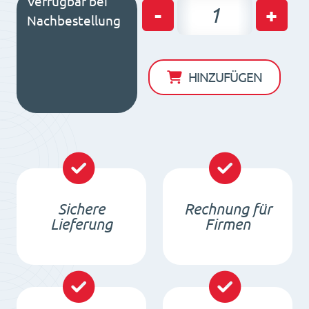
Verfügbar bei
Permanent
-
+
Nachbestellung
Magnetspannplatte
PMNEO
4020
HINZUFÜGEN
Menge
Sichere
Rechnung für
Lieferung
Firmen