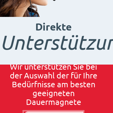
Direkte
Unterstützu
Wir unterstützen Sie bei
der Auswahl der für Ihre
Bedürfnisse am besten
geeigneten
Dauermagnete