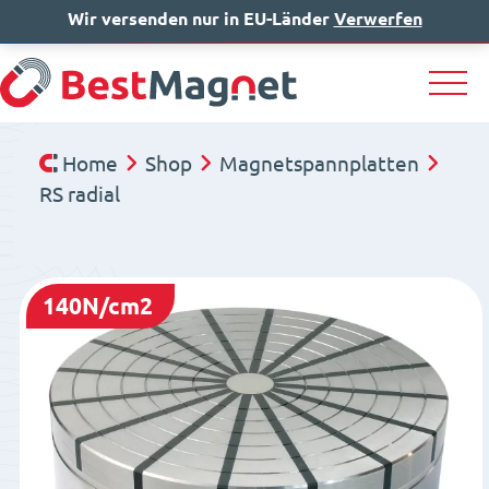
Wir versenden nur in EU-Länder
IT
EN
Verwerfen
DE
Home
Shop
Magnetspannplatten
RS radial
140N/cm2