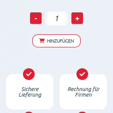
Neodym
-
+
Ring
Dauermagnet
mit
HINZUFÜGEN
kegelförmiger
Senkung
D14
x
d8/4
x
Sichere
Rechnung für
3
Lieferung
Firmen
/
N35