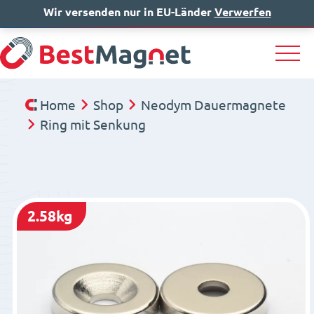
Wir versenden nur in EU-Länder
IT
EN
Verwerfen
DE
Home
Shop
Neodym Dauermagnete
Ring mit Senkung
2.58kg