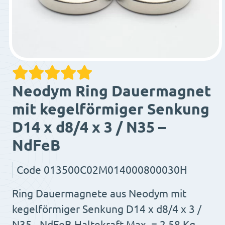
Neodym Ring Dauermagnet
mit kegelförmiger Senkung
D14 x d8/4 x 3 / N35 –
NdFeB
Code
013500C02M014000800030H
Ring Dauermagnete aus Neodym mit
kegelförmiger Senkung D14 x d8/4 x 3 /
N35 - NdFeB Haltekraft Max. = 2.58 Kg.