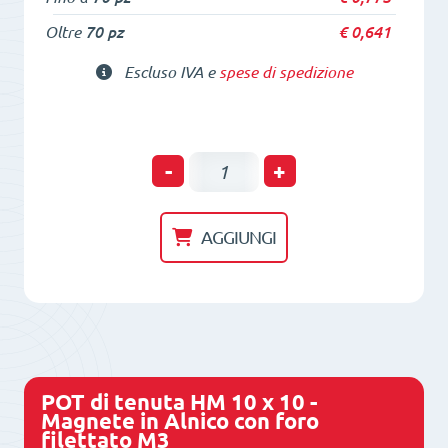
Oltre
70 pz
€
0,641
Escluso IVA e
spese di spedizione
POT
-
+
di
tenuta
AGGIUNGI
HM
6
x
6
-
POT di tenuta HM 10 x 10 -
NdFeB
Magnete in Alnico con foro
filettato M3
-