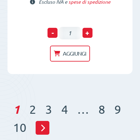
Escluso IVA e
spese di spedizione
POT
-
+
di
tenuta
AGGIUNGI
HM
8
x
6
-
1
2
3
4
…
8
9
NdFeB
-
10
Magnete
in