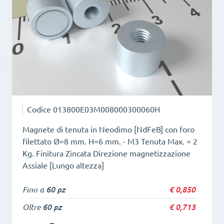
h
13
quantità
Codice
013800E03M008000300060H
Magnete di tenuta in Neodimo [NdFeB] con foro
filettato Ø=8 mm. H=6 mm. - M3 Tenuta Max. = 2
Kg. Finitura Zincata Direzione magnetizzazione
Assiale [Lungo altezza]
Fino a
60 pz
€
0,850
Oltre
60 pz
€
0,713