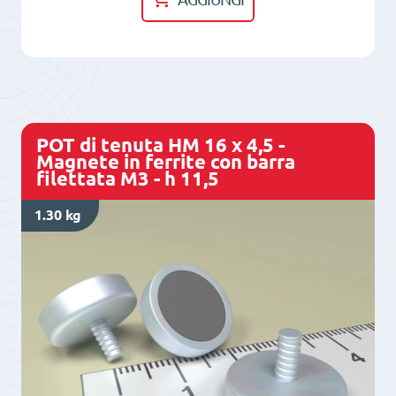
HM
16
x
4,5
-
POT di tenuta HM 16 x 4,5 -
Magnete
Magnete in ferrite con barra
filettata M3 - h 11,5
in
ferrite
1.30 kg
con
barra
filettata
M3
-
h