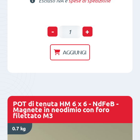
Escluso IVA e
spese di spedizione
POT
-
+
di
tenuta
AGGIUNGI
HM
16
x
5
x
POT di tenuta HM 6 x 6 - NdFeB -
3,3
Magnete in neodimio con foro
filettato M3
x
4,5
0.7 kg
-