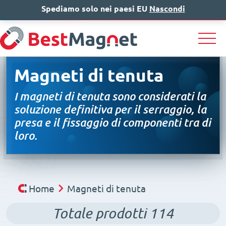
Spediamo solo nei paesi EU
IT
EN
Nascondi
DE
Magneti di tenuta
I magneti di tenuta sono considerati la
soluzione definitiva per il serraggio, la
presa e il fissaggio di componenti tra di
loro.
Home
Magneti di tenuta
Totale prodotti
114