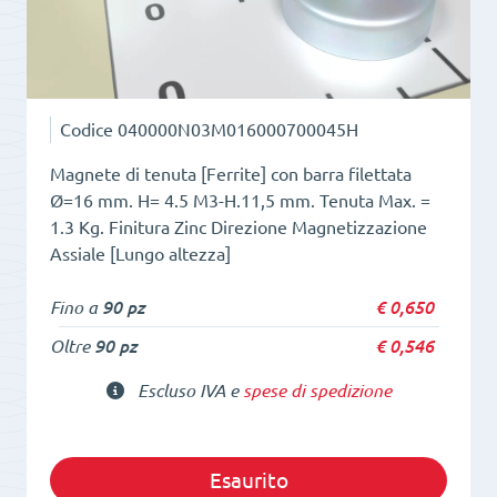
11,5
quantità
Codice
040000N03M016000700045H
Magnete di tenuta [Ferrite] con barra filettata
Ø=16 mm. H= 4.5 M3-H.11,5 mm. Tenuta Max. =
1.3 Kg. Finitura Zinc Direzione Magnetizzazione
Assiale [Lungo altezza]
Fino a
90 pz
€
0,650
Oltre
90 pz
€
0,546
Escluso IVA e
spese di spedizione
Esaurito