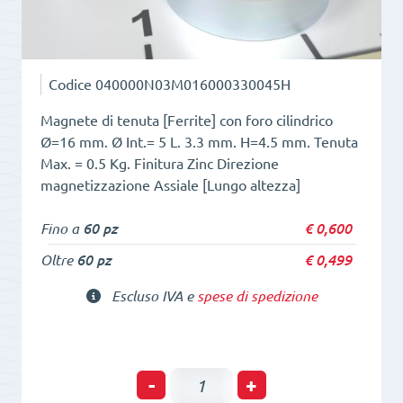
Codice
040000N03M016000330045H
Magnete di tenuta [Ferrite] con foro cilindrico
Ø=16 mm. Ø Int.= 5 L. 3.3 mm. H=4.5 mm. Tenuta
Max. = 0.5 Kg. Finitura Zinc Direzione
magnetizzazione Assiale [Lungo altezza]
Fino a
60 pz
€
0,600
Oltre
60 pz
€
0,499
Escluso IVA e
spese di spedizione
POT
-
+