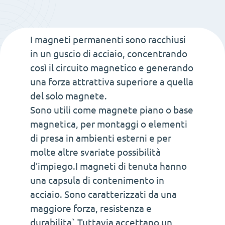
neodimio
con
I magneti permanenti sono racchiusi
foro
in un guscio di acciaio, concentrando
filettato
così il circuito magnetico e generando
M3
una forza attrattiva superiore a quella
quantità
del solo magnete.
Sono utili come magnete piano o base
magnetica, per montaggi o elementi
di presa in ambienti esterni e per
molte altre svariate possibilità
d’impiego.I magneti di tenuta hanno
una capsula di contenimento in
acciaio. Sono caratterizzati da una
maggiore forza, resistenza e
durabilita` Tuttavia accettano un