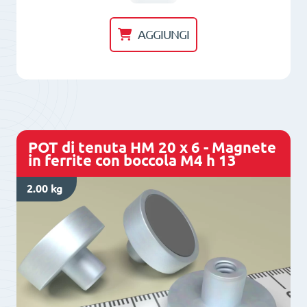
di
tenuta
AGGIUNGI
HM
20
x
7
x
POT di tenuta HM 20 x 6 - Magnete
3,3
in ferrite con boccola M4 h 13
x
2.00 kg
6
-
Magnete
in
ferrrite
con