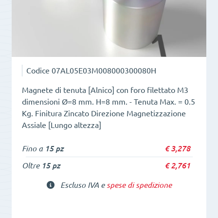
foro
cilindrico
quantità
Codice
07AL05E03M008000300080H
Magnete di tenuta [Alnico] con foro filettato M3
dimensioni Ø=8 mm. H=8 mm. - Tenuta Max. = 0.5
Kg. Finitura Zincato Direzione Magnetizzazione
Assiale [Lungo altezza]
Fino a
15 pz
€
3,278
Oltre
15 pz
€
2,761
Escluso IVA e
spese di spedizione