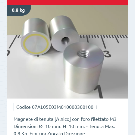
Magnete
0.8 kg
in
neodimio
con
foro
filettato
M3
quantità
Codice
07AL05E03M010000300100H
Magnete di tenuta [Alnico] con foro filettato M3
Dimensioni Ø=10 mm. H=10 mm. - Tenuta Max. =
0.8 Kg. Finitura Zincato Direzione