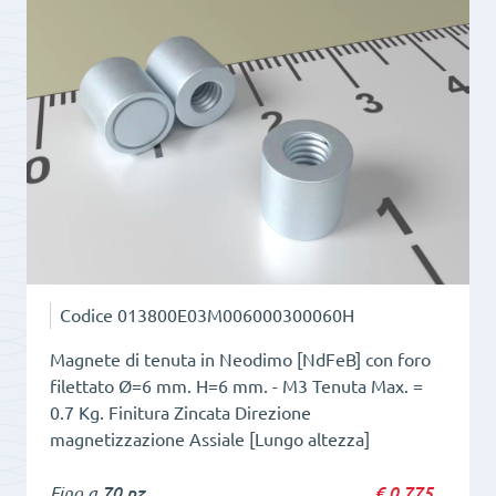
Magnete
in
ferrrite
con
foro
cilindrico
quantità
Codice
013800E03M006000300060H
Magnete di tenuta in Neodimo [NdFeB] con foro
filettato Ø=6 mm. H=6 mm. - M3 Tenuta Max. =
0.7 Kg. Finitura Zincata Direzione
magnetizzazione Assiale [Lungo altezza]
Fino a
70 pz
€
0,775