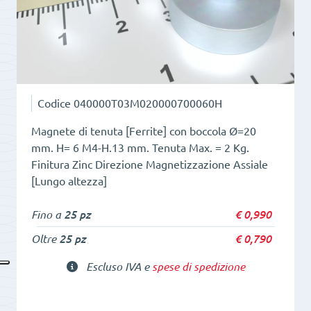
foro
cilindrico
quantità
Codice
040000T03M020000700060H
Magnete di tenuta [Ferrite] con boccola Ø=20
mm. H= 6 M4-H.13 mm. Tenuta Max. = 2 Kg.
Finitura Zinc Direzione Magnetizzazione Assiale
[Lungo altezza]
Fino a
25 pz
€
0,990
Oltre
25 pz
€
0,790
Escluso IVA e
spese di spedizione