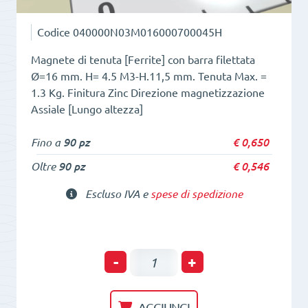
Codice
040000N03M016000700045H
Magnete di tenuta [Ferrite] con barra filettata
Ø=16 mm. H= 4.5 M3-H.11,5 mm. Tenuta Max. =
1.3 Kg. Finitura Zinc Direzione magnetizzazione
Assiale [Lungo altezza]
Fino a
90 pz
€
0,650
Oltre
90 pz
€
0,546
Escluso IVA e
spese di spedizione
POT
-
+
di
tenuta
AGGIUNGI