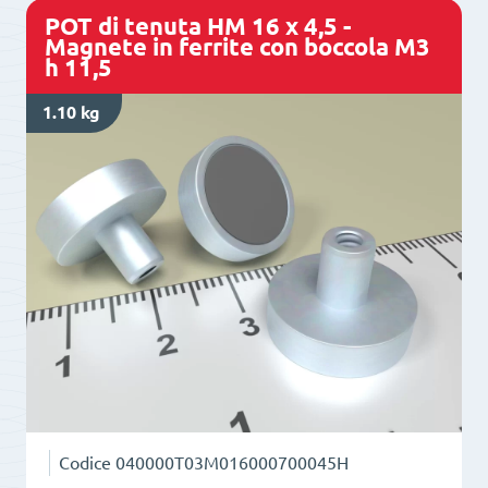
-
POT di tenuta HM 16 x 4,5 -
Magnete
Magnete in ferrite con boccola M3
h 11,5
in
Alnico
1.10 kg
con
foro
filettato
M3
quantità
Codice
040000T03M016000700045H