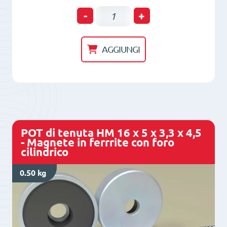
POT
-
+
di
tenuta
AGGIUNGI
HM
8
x
8
-
POT di tenuta HM 16 x 5 x 3,3 x 4,5
Magnete
- Magnete in ferrrite con foro
cilindrico
in
Alnico
0.50 kg
con
foro
filettato