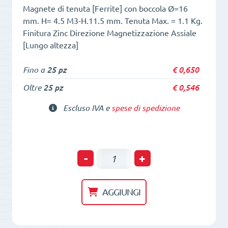
Magnete di tenuta [Ferrite] con boccola Ø=16
mm. H= 4.5 M3-H.11.5 mm. Tenuta Max. = 1.1 Kg.
Finitura Zinc Direzione Magnetizzazione Assiale
[Lungo altezza]
Fino a
25 pz
€
0,650
Oltre
25 pz
€
0,546
Escluso IVA e
spese di spedizione
POT
-
+
di
tenuta
AGGIUNGI
HM
16