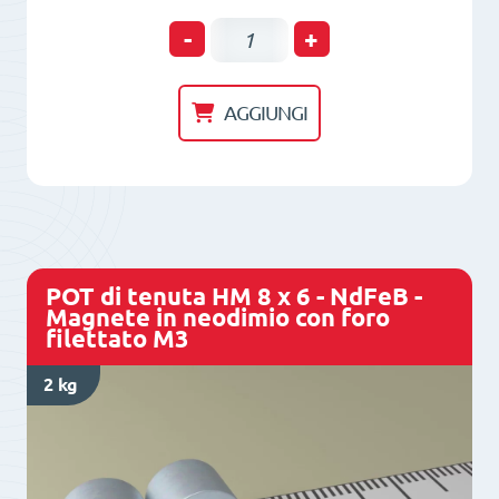
POT
-
+
di
tenuta
AGGIUNGI
HM
20
x
6
-
POT di tenuta HM 8 x 6 - NdFeB -
Magnete
Magnete in neodimio con foro
filettato M3
in
ferrite
2 kg
con
boccola
M4