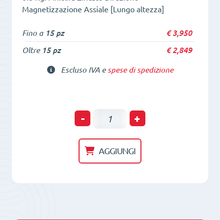
Magnetizzazione Assiale [Lungo altezza]
Fino a
15 pz
€
3,950
Oltre
15 pz
€
2,849
Escluso IVA e
spese di spedizione
POT
-
+
di
tenuta
AGGIUNGI
HM
10
x
10