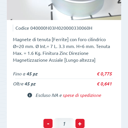
Codice
040000N03M020000330060H
Magnete di tenuta [Ferrite] con foro cilindrico
Ø=20 mm. Ø Int.= 7 L. 3.3 mm. H=6 mm. Tenuta
Max. = 1.6 Kg. Finitura Zinc Direzione
Magnetizzazione Assiale [Lungo altezza]
Fino a
45 pz
€
0,775
Oltre
45 pz
€
0,641
Escluso IVA e
spese di spedizione
POT
-
+