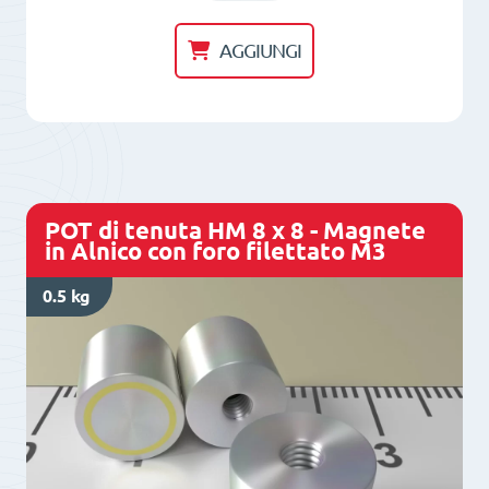
di
tenuta
AGGIUNGI
HM
16
x
5
x
POT di tenuta HM 8 x 8 - Magnete
3,3
in Alnico con foro filettato M3
x
0.5 kg
4,5
-
Magnete
in
ferrrite
con