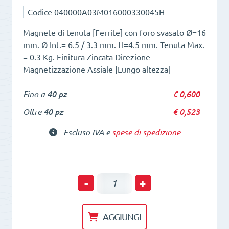
Codice
040000A03M016000330045H
Magnete di tenuta [Ferrite] con foro svasato Ø=16
mm. Ø Int.= 6.5 / 3.3 mm. H=4.5 mm. Tenuta Max.
= 0.3 Kg. Finitura Zincata Direzione
Magnetizzazione Assiale [Lungo altezza]
Fino a
40 pz
€
0,600
Oltre
40 pz
€
0,523
Escluso IVA e
spese di spedizione
POT
-
+
di
tenuta
AGGIUNGI
HM