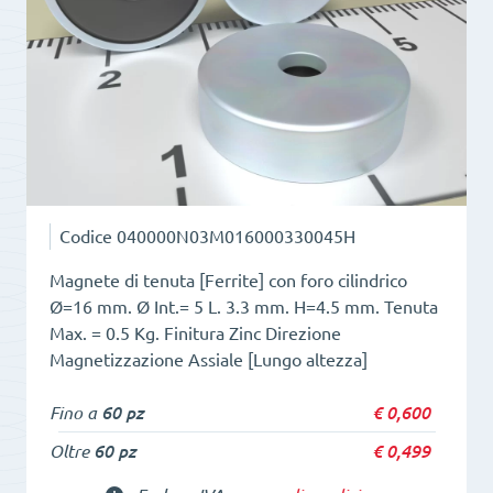
M3
quantità
Codice
040000N03M016000330045H
Magnete di tenuta [Ferrite] con foro cilindrico
Ø=16 mm. Ø Int.= 5 L. 3.3 mm. H=4.5 mm. Tenuta
Max. = 0.5 Kg. Finitura Zinc Direzione
Magnetizzazione Assiale [Lungo altezza]
Fino a
60 pz
€
0,600
Oltre
60 pz
€
0,499