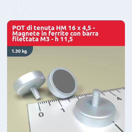
x
4,5
-
POT di tenuta HM 16 x 4,5 -
Magnete
Magnete in ferrite con barra
filettata M3 - h 11,5
in
ferrite
1.30 kg
con
boccola
M3
h
11,5
quantità