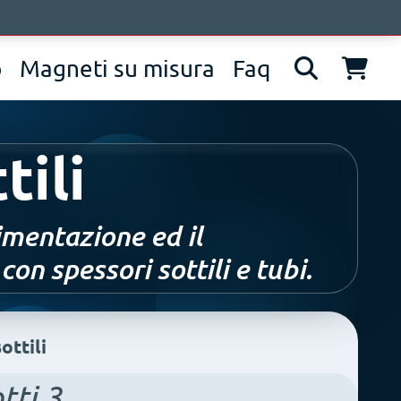
pprofondimenti
Contatti
IT
EN
DE
p
Magneti su misura
Faq
tili
imentazione ed il
on spessori sottili e tubi.
ottili
tti
3