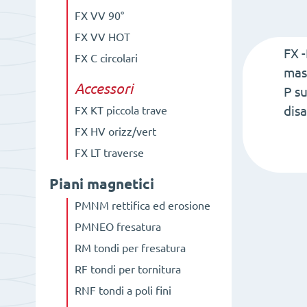
FX VV 90°
FX VV HOT
FX -
FX C circolari
mas
Accessori
P su
disa
FX KT piccola trave
FX HV orizz/vert
FX LT traverse
Piani magnetici
PMNM rettifica ed erosione
PMNEO fresatura
RM tondi per fresatura
RF tondi per tornitura
RNF tondi a poli fini