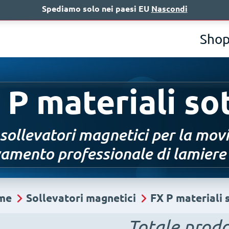
Spediamo solo nei paesi EU
Nascondi
Chi siamo
A
Sho
 P materiali sot
 sollevatori magnetici per la mov
amento professionale di lamiere c
me
Sollevatori magnetici
FX P materiali s
Totale prodo