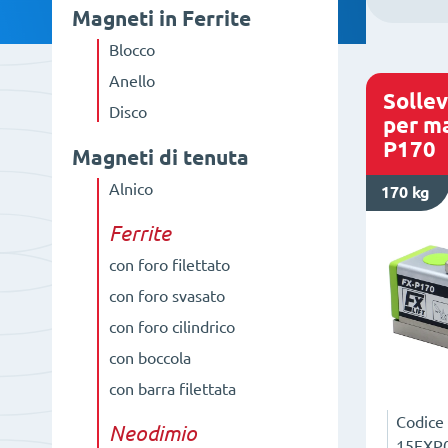
Magneti in Ferrite
Blocco
Anello
Solle
Disco
per ma
P170
Magneti di tenuta
Alnico
170 kg
Ferrite
con foro filettato
con foro svasato
con foro cilindrico
con boccola
con barra filettata
Codice
Neodimio
15FXP