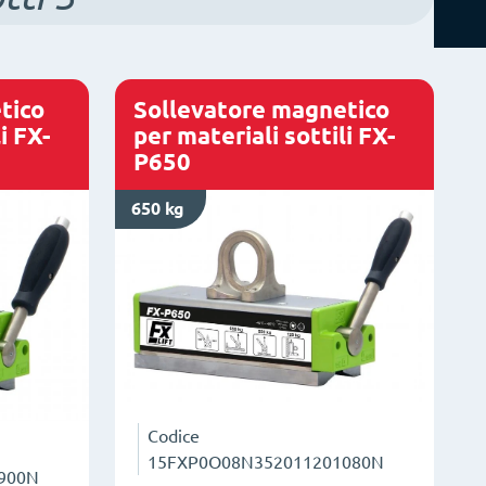
tico
Sollevatore magnetico
i FX-
per materiali sottili FX-
P650
650 kg
Codice
15FXP0O08N352011201080N
900N