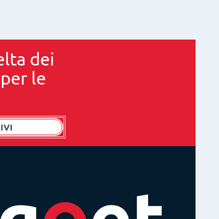
elta dei
 per le
IVI