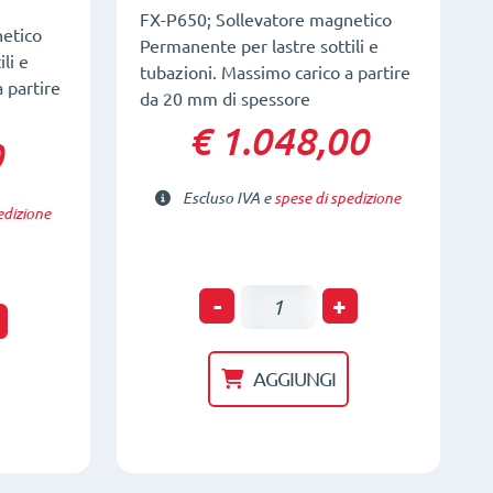
FX-P650; Sollevatore magnetico
etico
Permanente per lastre sottili e
li e
tubazioni. Massimo carico a partire
 partire
da 20 mm di spessore
€ 1.048,00
0
Escluso IVA e
spese di spedizione
edizione
Sollevatore
-
+
e
magnetico
per
AGGIUNGI
materiali
sottili
FX-