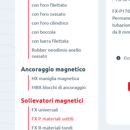
con foro filettato
FX-P170
con foro svasato
Permanen
con foro cilindrico
tubazion
da 8 mm
con boccola
con barra filettata
Rubber neodimio anello
svasato
Esc
Ancoraggio magnetico
HX maniglia magnetica
MBX blocchi di ancoraggio
Sollevatori magnetici
FX universali
FX P materiali sottili
FX R materiali tondi