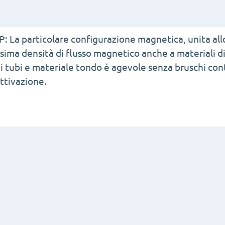
FX-
P330
P170
quantità
quantità
P: La particolare configurazione magnetica, unita allo
sima densità di flusso magnetico anche a materiali di
i tubi e materiale tondo è agevole senza bruschi contr
ttivazione.