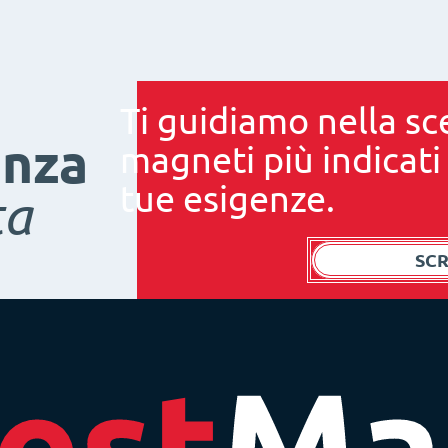
Ti guidiamo nella sc
enza
magneti più indicati
tue esigenze.
ta
SCR