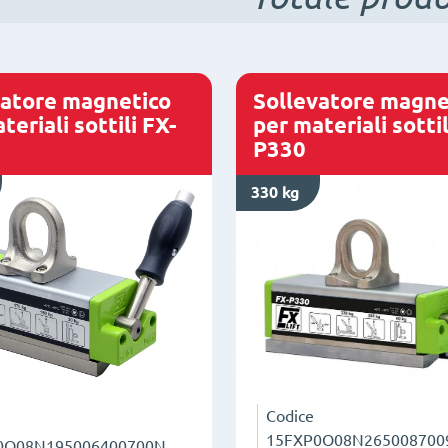
vatore magnetico
Sollevatore magne
teriali sottili FX-
per materiali sottil
P330
330 kg
Codice
15FXP0O08N265008700
0O08N195006400700N