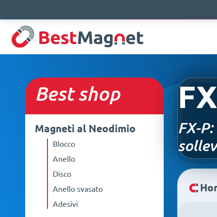
FX
Best
shop
FX-P:
Magneti al Neodimio
sollev
Blocco
Anello
Disco
Ho
Anello svasato
Adesivi