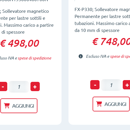
FX-P330; Sollevatore magn
; Sollevatore magnetico
Permanente per lastre sotti
te per lastre sottili e
tubazioni. Massimo carico a
i. Massimo carico a partire
da 10 mm di spessore
 di spessore
€ 748,0
€ 498,00
Escluso IVA e
spese di sp
luso IVA e
spese di spedizione
Sollevator
-
+
Sollevatore
-
+
magnetico
magnetico
per
per
AGGIUNGI
AGGIUNGI
materiali
materiali
sottili
sottili
FX-