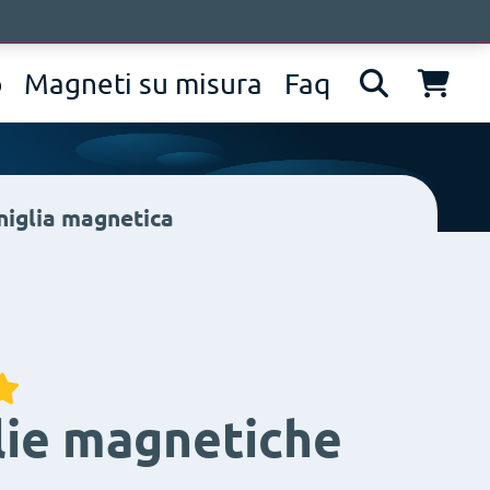
pprofondimenti
Contatti
IT
EN
DE
p
Magneti su misura
Faq
iglia magnetica
lie magnetiche