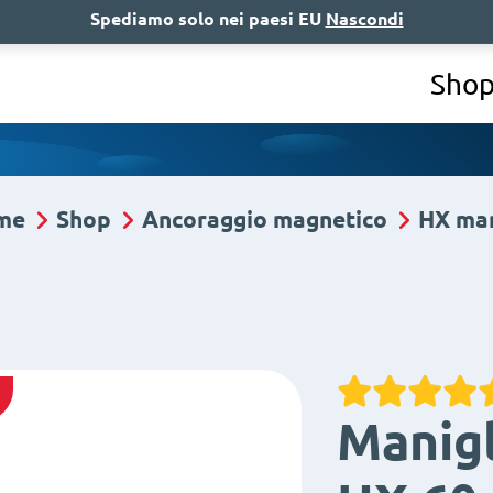
Spediamo solo nei paesi EU
Nascondi
Chi siamo
A
Sho
me
Shop
Ancoraggio magnetico
HX man
Manig