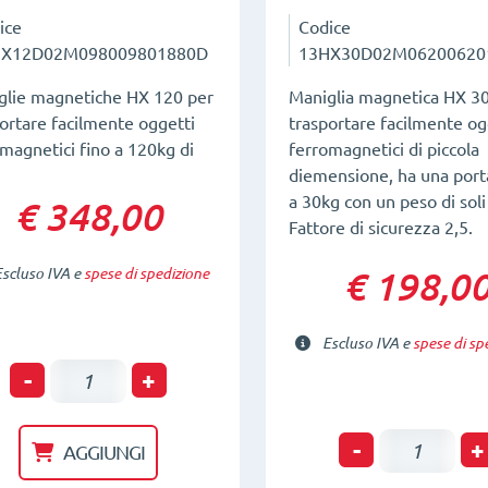
ice
Codice
HX12D02M098009801880D
13HX30D02M06200620
glie magnetiche HX 120 per
Maniglia magnetica HX 30
ortare facilmente oggetti
trasportare facilmente og
magnetici fino a 120kg di
ferromagnetici di piccola
.
diemensione, ha una port
a 30kg con un peso di soli
€ 348,00
Fattore di sicurezza 2,5.
scluso IVA e
spese di spedizione
€ 198,0
Escluso IVA e
spese di sp
Maniglie
-
+
magnetiche
HX
Maniglia
-
+
AGGIUNGI
120
magnetica