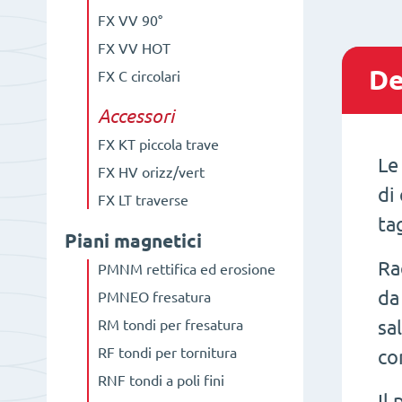
FX VV 90°
FX VV HOT
De
FX C circolari
Accessori
FX KT piccola trave
L
FX HV orizz/vert
di
FX LT traverse
ta
Piani magnetici
Ra
PMNM rettifica ed erosione
da
PMNEO fresatura
sa
RM tondi per fresatura
RF tondi per tornitura
co
RNF tondi a poli fini
Il