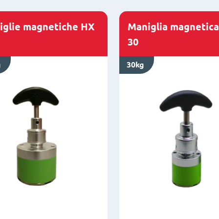
iglie magnetiche HX
Maniglia magnetic
30
g
30kg