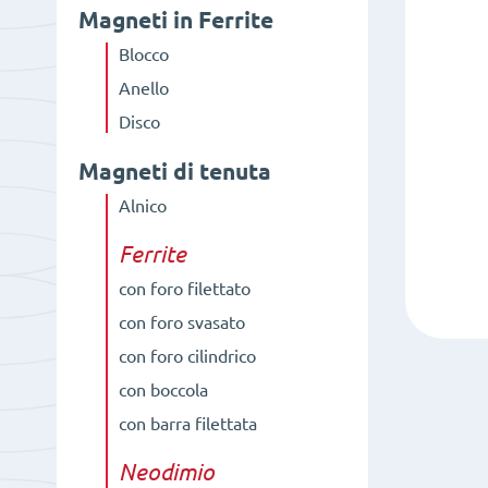
Magneti in Ferrite
Blocco
Anello
Disco
Magneti di tenuta
Alnico
Ferrite
con foro filettato
con foro svasato
con foro cilindrico
con boccola
con barra filettata
Neodimio