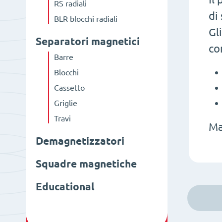
RS radiali
di 
BLR blocchi radiali
Gl
Separatori magnetici
co
Barre
Blocchi
Cassetto
Griglie
Travi
Ma
Demagnetizzatori
Squadre magnetiche
Educational