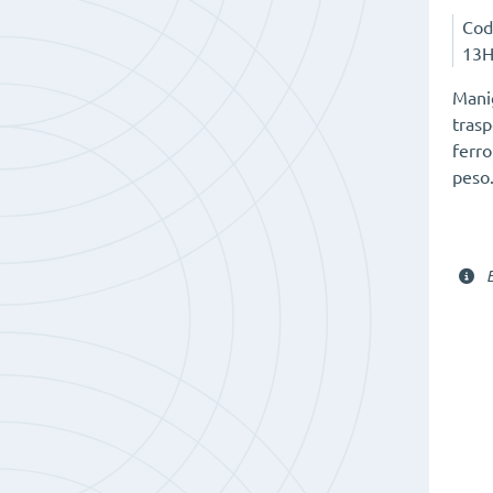
Cod
13
Mani
trasp
ferro
peso
E