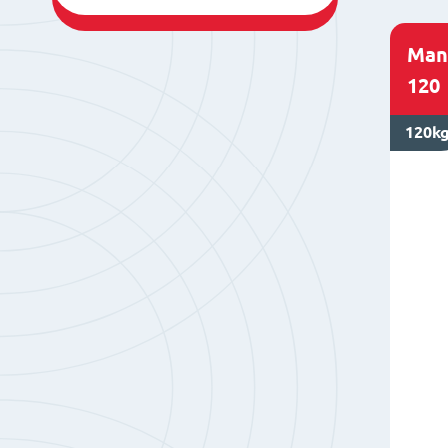
Man
120
120k