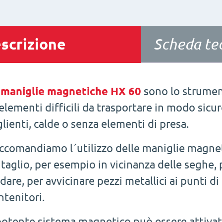
scrizione
Scheda te
e
maniglie magnetiche HX 60
sono lo strumen
 elementi difficili da trasportare in modo sic
glienti, calde o senza elementi di presa.
ccomandiamo l´utilizzo delle maniglie magneti
 taglio, per esempio in vicinanza delle seghe,
ldare, per avvicinare pezzi metallici ai punti di
ntenitori.
 potente sistema magnetico può essere attivat