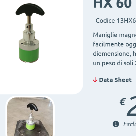
HX 60
Codice
13HX6
Maniglie magne
facilmente ogg
diemensione, h
un peso di soli 
Data Sheet
€
Escl