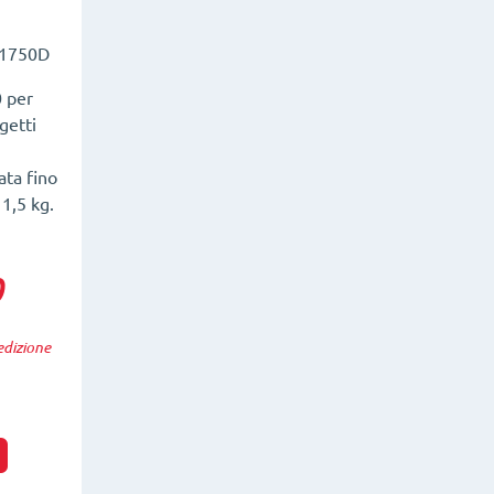
1750D
 per
getti
ata fino
 1,5 kg.
0
edizione