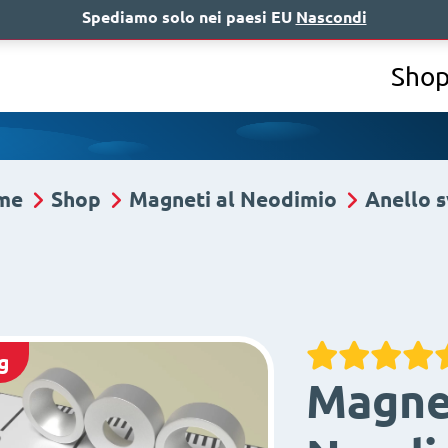
Spediamo solo nei paesi EU
Nascondi
Chi siamo
A
Sho
me
Shop
Magneti al Neodimio
Anello 
g
Magne