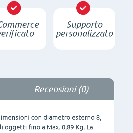
x
d6/3,5
Commerce
Supporto
x
verificato
personalizzato
3
/
N35
-
NdFeB
quantità
Recensioni (0)
dimensioni con diametro esterno 8,
i oggetti fino a Max. 0,89 Kg. La