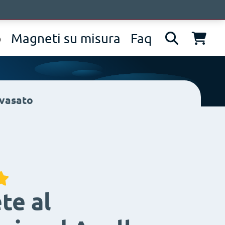
pprofondimenti
Contatti
IT
EN
DE
p
Magneti su misura
Faq
svasato
te al