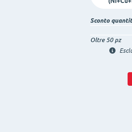
(Ni+Cu+
Sconto quanti
Oltre 50 pz
Escl