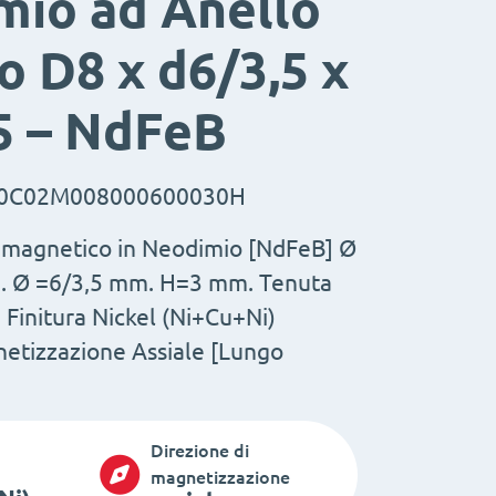
mio ad Anello
o D8 x d6/3,5 x
5 – NdFeB
0C02M008000600030H
 magnetico in Neodimio [NdFeB] Ø
. Ø =6/3,5 mm. H=3 mm. Tenuta
 Finitura Nickel (Ni+Cu+Ni)
etizzazione Assiale [Lungo
Direzione di
magnetizzazione