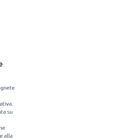
e
agnete
ativa.
ta su
one
 alla