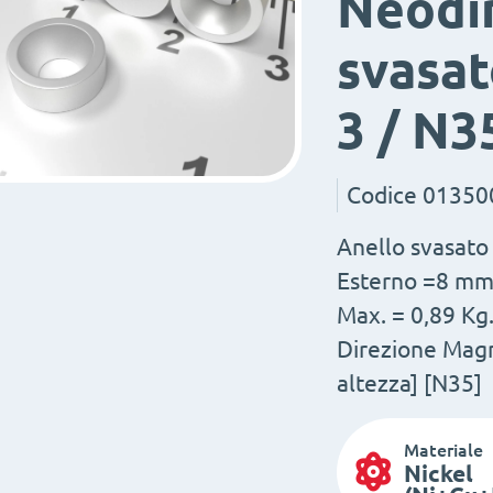
Neodi
svasat
3 / N3
Codice
01350
Anello svasato
Esterno =8 mm
Max. = 0,89 Kg.
Direzione Magn
altezza] [N35]
Materiale
Nickel