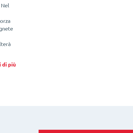
. Nel
forza
agnete
lterà
 di più