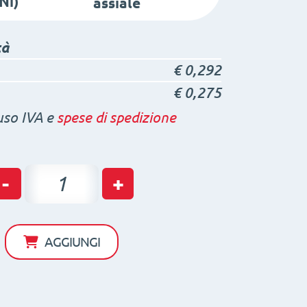
Ni)
assiale
tà
€
0,292
€
0,275
uso IVA e
spese di spedizione
Magnete
-
+
al
Neodimio
ad
AGGIUNGI
Anello
svasato
D8