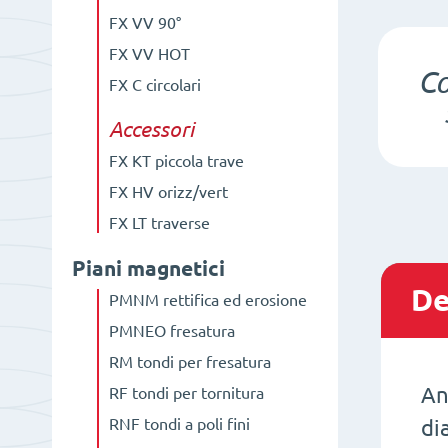
FX VV 90°
FX VV HOT
C
FX C circolari
Accessori
FX KT piccola trave
FX HV orizz/vert
FX LT traverse
Piani magnetici
De
PMNM rettifica ed erosione
PMNEO fresatura
RM tondi per fresatura
An
RF tondi per tornitura
RNF tondi a poli fini
di