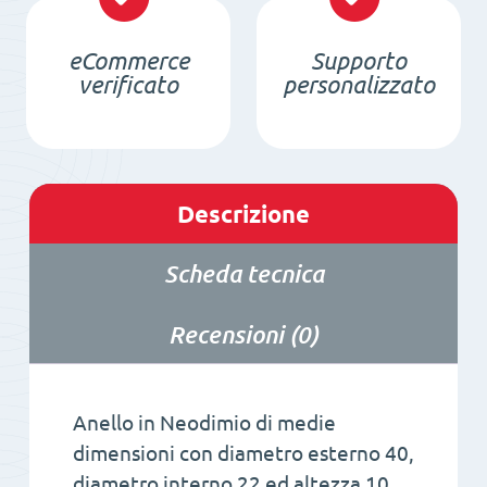
quantità
eCommerce
Supporto
verificato
personalizzato
Descrizione
Scheda tecnica
Recensioni (0)
Anello in Neodimio di medie
dimensioni con diametro esterno 40,
diametro interno 22 ed altezza 10