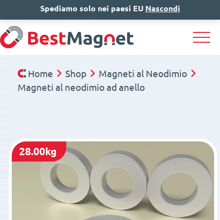
Spediamo solo nei paesi EU
IT
EN
Nascondi
DE
Home
Shop
Magneti al Neodimio
Magneti al neodimio ad anello
28.00kg