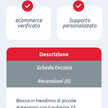
NdFeB
quantità
eCommerce
Supporto
verificato
personalizzato
Descrizione
Scheda tecnica
Recensioni (0)
Blocco in Neodimio di piccole
dimensioni con lunghezza 25,