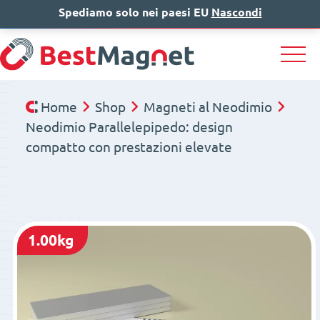
Spediamo solo nei paesi EU
IT
EN
Nascondi
DE
Home
Shop
Magneti al Neodimio
Neodimio Parallelepipedo: design
compatto con prestazioni elevate
1.00kg