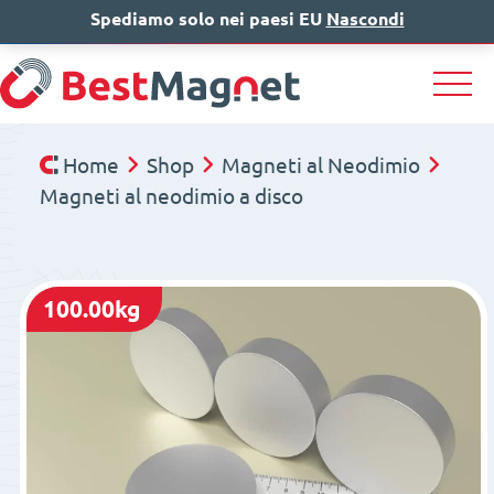
Spediamo solo nei paesi EU
IT
EN
Nascondi
DE
Home
Shop
Magneti al Neodimio
Magneti al neodimio a disco
100.00kg