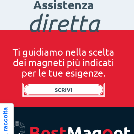
Assistenza
diretta
Ti guidiamo nella scelta
dei magneti più indicati
per le tue esigenze.
SCRIVI