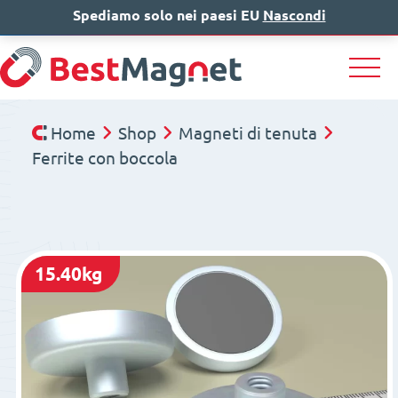
Spediamo solo nei paesi EU
IT
EN
Nascondi
DE
Home
Shop
Magneti di tenuta
Ferrite con boccola
15.40kg