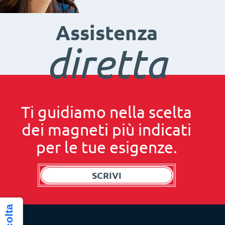
Assistenza
diretta
Ti guidiamo nella scelta
dei magneti più indicati
per le tue esigenze.
SCRIVI