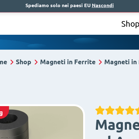
Spediamo solo nei paesi EU
Nascondi
Chi siamo
A
Sho
me
Shop
Magneti in Ferrite
Magneti in 
g
Magnet