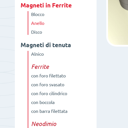
Magneti in Ferrite
Blocco
Anello
Disco
Magneti di tenuta
Alnico
Ferrite
con foro filettato
con foro svasato
con foro cilindrico
con boccola
con barra filettata
Neodimio