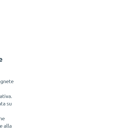
e
agnete
ativa.
ta su
one
 alla