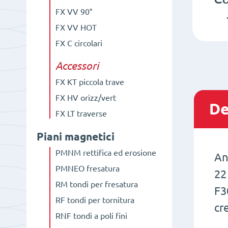
FX VV 90°
FX VV HOT
FX C circolari
Accessori
FX KT piccola trave
FX HV orizz/vert
De
FX LT traverse
Piani magnetici
PMNM rettifica ed erosione
An
PMNEO fresatura
22
RM tondi per fresatura
F3
RF tondi per tornitura
cr
RNF tondi a poli fini