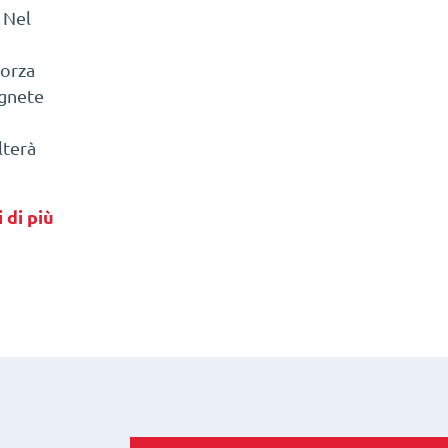
. Nel
forza
agnete
lterà
 di più