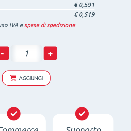
€
0,591
€
0,519
uso IVA e
spese di spedizione
Magnete
-
+
in
Ferrite
ad
AGGIUNGI
Anello
D50
x
d22
x
Commerce
Supporto
8