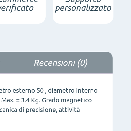
verificato
personalizzato
/
F30
quantità
Recensioni (0)
etro esterno 50 , diametro interno
 a Max. = 3.4 Kg. Grado magnetico
canica di precisione, attività