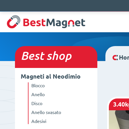
Best
shop
Ho
Magneti al Neodimio
Blocco
Anello
Disco
3.40k
Anello svasato
Adesivi