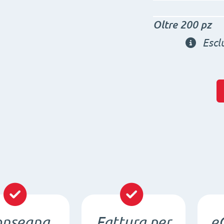
Oltre 200 pz
Escl
onsegna
Fattura per
e