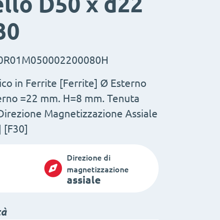
llo D50 x d22
30
0R01M050002200080H
o in Ferrite [Ferrite] Ø Esterno
erno =22 mm. H=8 mm. Tenuta
 Direzione Magnetizzazione Assiale
 [F30]
Direzione di
magnetizzazione
assiale
tà