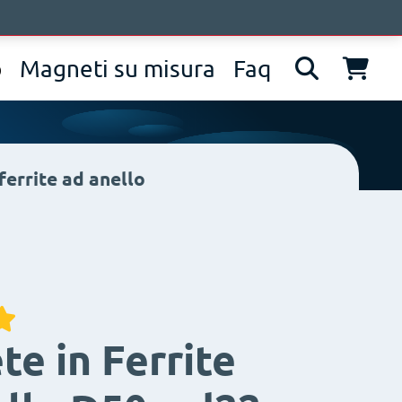
pprofondimenti
Contatti
IT
EN
DE
p
Magneti su misura
Faq
ferrite ad anello
e in Ferrite