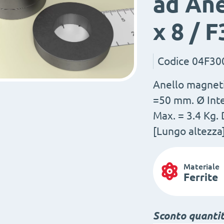
ad Ane
x 8 / F
Codice
04F30
Anello magnetic
=50 mm. Ø Int
Max. = 3.4 Kg.
[Lungo altezza]
Materiale
Ferrite
Sconto quanti