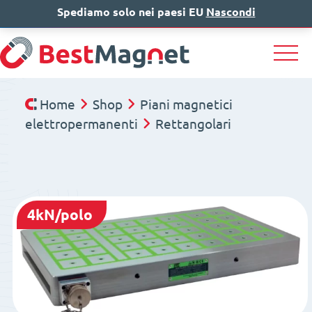
Spediamo solo nei paesi EU
IT
EN
Nascondi
DE
Home
Shop
Piani magnetici
elettropermanenti
Rettangolari
4kN/polo