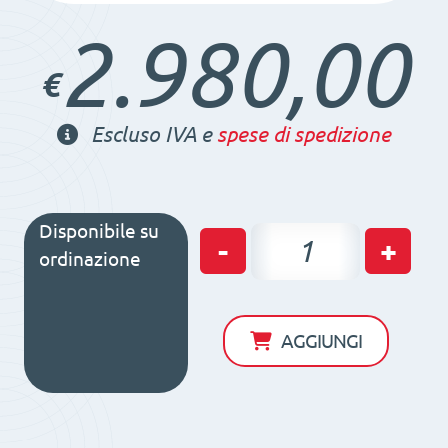
2.980,00
€
Escluso IVA e
spese di spedizione
Disponibile su
Piano
-
+
ordinazione
magnetico
elettropermanente
FXL-
AGGIUNGI
306/50
630x320x66
50/32