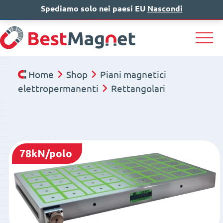
Spediamo solo nei paesi EU
IT
EN
Nascondi
DE
Home
Shop
Piani magnetici
elettropermanenti
Rettangolari
78kN/polo