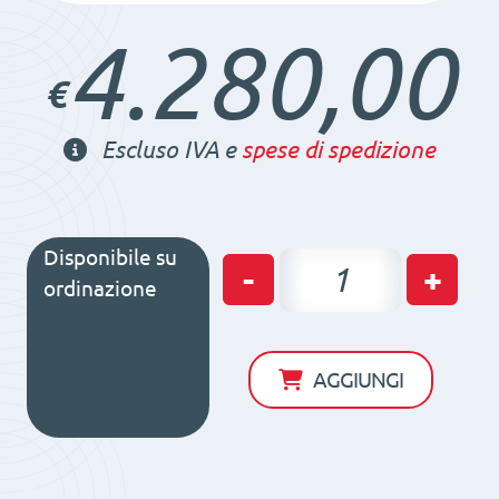
4.280,00
€
Escluso IVA e
spese di spedizione
Disponibile su
Piano
-
+
ordinazione
magnetico
elettropermanente
FXL-
AGGIUNGI
506/50
650x460x66
50/48