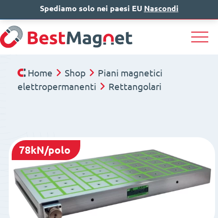
Spediamo solo nei paesi EU
IT
EN
Nascondi
DE
Home
Shop
Piani magnetici
elettropermanenti
Rettangolari
78kN/polo