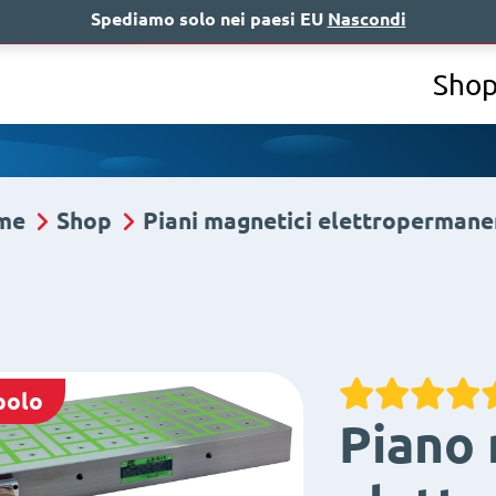
Spediamo solo nei paesi EU
Nascondi
Chi siamo
A
Sho
me
Shop
Piani magnetici elettropermane
polo
Piano