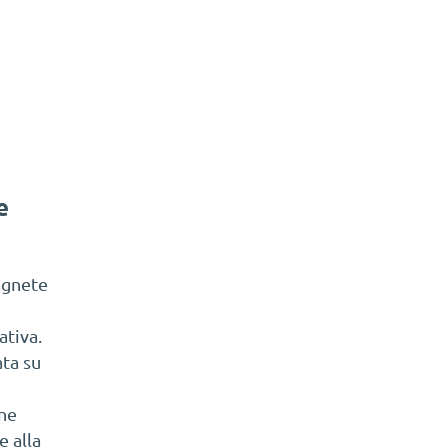
e
agnete
ativa.
ta su
one
 alla