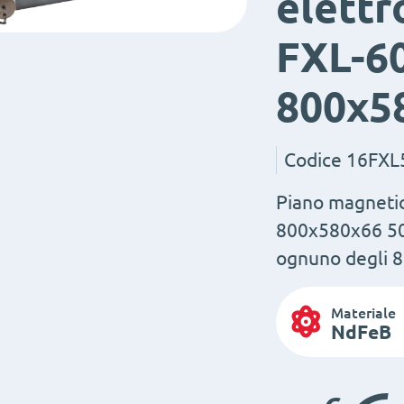
elett
FXL-6
800x5
Codice
16FXL
Piano magneti
800x580x66 50/
ognuno degli 8
Materiale
NdFeB