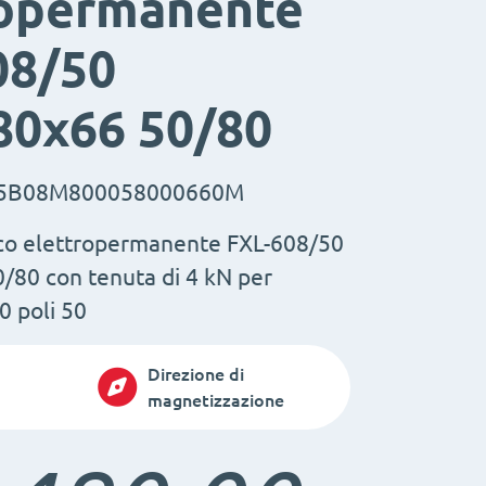
ropermanente
08/50
80x66 50/80
5B08M800058000660M
co elettropermanente FXL-608/50
80 con tenuta di 4 kN per
0 poli 50
Direzione di
magnetizzazione