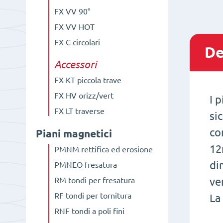
FX VV 90°
FX VV HOT
FX C circolari
De
Accessori
FX KT piccola trave
FX HV orizz/vert
I 
FX LT traverse
si
co
Piani magnetici
12
PMNM rettifica ed erosione
di
PMNEO fresatura
ve
RM tondi per fresatura
RF tondi per tornitura
La
RNF tondi a poli fini