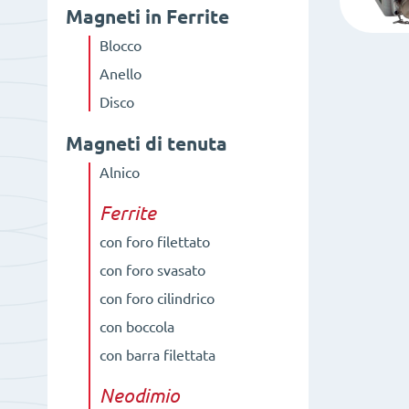
Magneti in Ferrite
Blocco
Anello
Disco
Magneti di tenuta
Alnico
Ferrite
con foro filettato
con foro svasato
con foro cilindrico
con boccola
con barra filettata
Neodimio