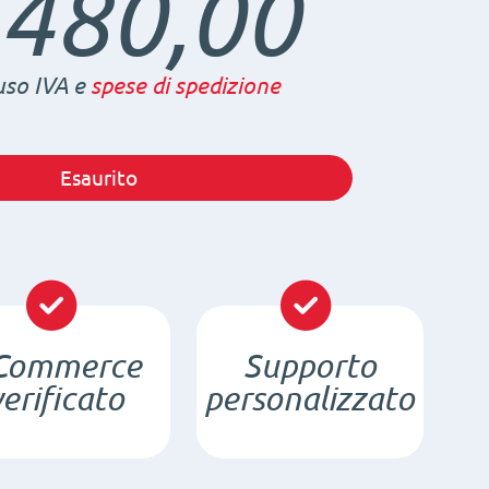
.480,00
uso IVA e
spese di spedizione
Esaurito
Commerce
Supporto
verificato
personalizzato