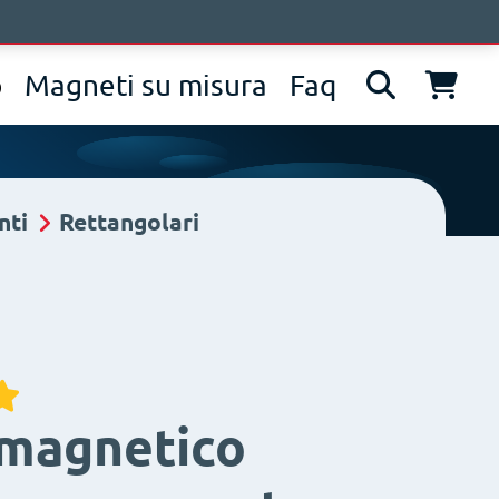
pprofondimenti
Contatti
IT
EN
DE
p
Magneti su misura
Faq
nti
Rettangolari
 magnetico