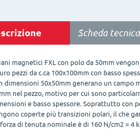
scrizione
Scheda tecnica
piani magnetici FXL con polo da 50mm vengono
curo pezzi da c.ca 100x100mm con basso spesso
n dimensioni 50x50mm generano un campo ma
mm nel pezzo, motivo per cui sono particolarm
mensioni e basso spessore. Soprattutto con pe
ngono coperte più transizioni polari, il che g
 forza di tenuta nominale è di 160 N/cm2 = 4 k