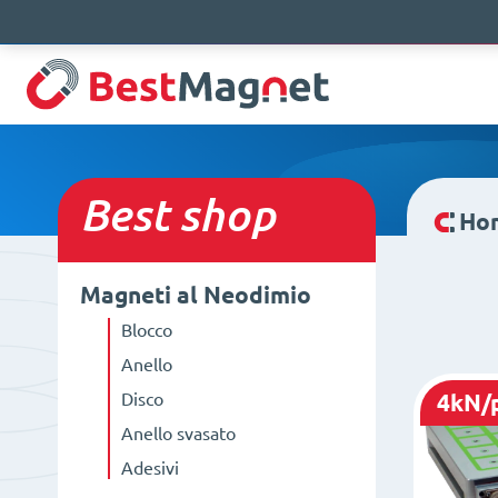
Best
shop
Ho
Magneti al Neodimio
Blocco
Anello
Disco
4kN/
Anello svasato
Adesivi