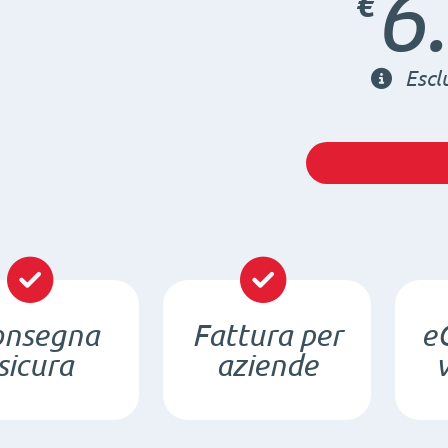
6
€
Escl
onsegna
Fattura per
e
sicura
aziende