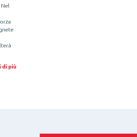
. Nel
forza
agnete
lterà
 di più