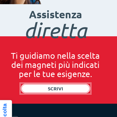
Assistenza
diretta
Ti guidiamo nella scelta
dei magneti più indicati
per le tue esigenze.
SCRIVI