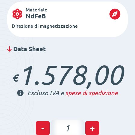
Materiale
NdFeB
Direzione di magnetizzazione
Data Sheet
1.578,00
€
Escluso IVA e
spese di spedizione
Piano
-
+
magnetico