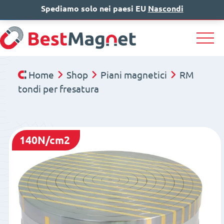
Spediamo solo nei paesi EU
IT
EN
Nascondi
DE
Home
Shop
Piani magnetici
RM
tondi per fresatura
140N/cm2