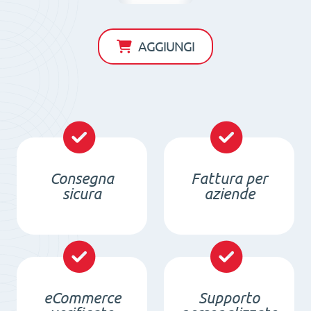
permanente
circolare
AGGIUNGI
RM
20
quantità
Consegna
Fattura per
sicura
aziende
eCommerce
Supporto