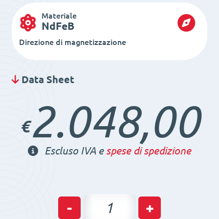
Materiale
NdFeB
Direzione di magnetizzazione
Data Sheet
2.048,00
€
Escluso IVA e
spese di spedizione
Piano
-
+
magnetico