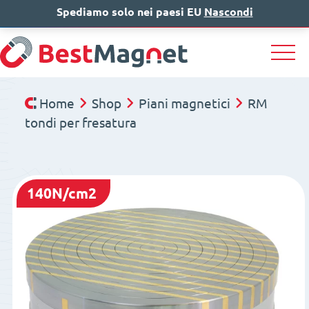
Spediamo solo nei paesi EU
IT
EN
Nascondi
DE
Home
Shop
Piani magnetici
RM
tondi per fresatura
140N/cm2