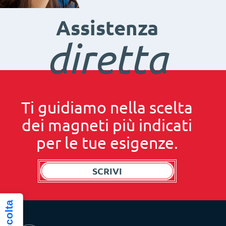
Assistenza
diretta
Ti guidiamo nella scelta
dei magneti più indicati
per le tue esigenze.
SCRIVI