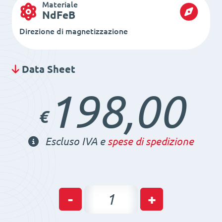
Materiale
NdFeB
Direzione di magnetizzazione
Data Sheet
198,00
€
Escluso IVA e
spese di spedizione
Barra
-
+
magnetica