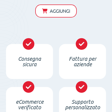
(resistente
all'acqua)
AGGIUNGI
25
x
175
/
2
x
Consegna
Fattura per
M6in
sicura
aziende
/
N
quantità
eCommerce
Supporto
verificato
personalizzato