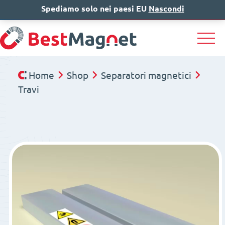
Spediamo solo nei paesi EU
IT
EN
Nascondi
DE
Home
Shop
Separatori magnetici
Travi