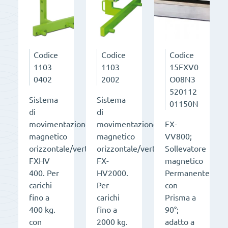
Codice
Codice
Codice
1103
1103
15FXV0
0402
2002
O08N3
520112
Sistema
Sistema
01150N
di
di
movimentazione
movimentazione
FX-
magnetico
magnetico
VV800;
orizzontale/verticale
orizzontale/verticale
Sollevatore
FXHV
FX-
magnetico
400. Per
HV2000.
Permanente
carichi
Per
con
fino a
carichi
Prisma a
400 kg.
fino a
90°;
con
2000 kg.
adatto a