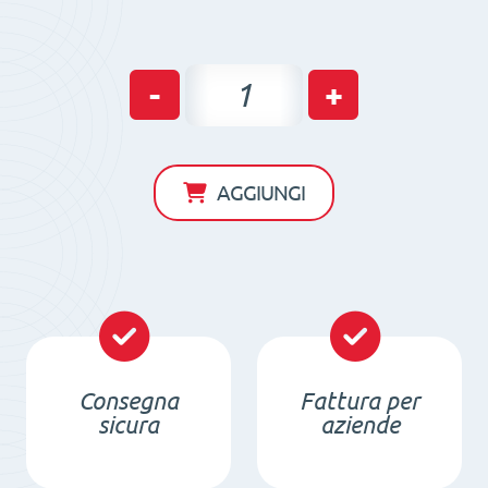
Sistema
-
+
magnetico
verticale-
orizzontale
AGGIUNGI
FX-
HV800
quantità
Consegna
Fattura per
sicura
aziende