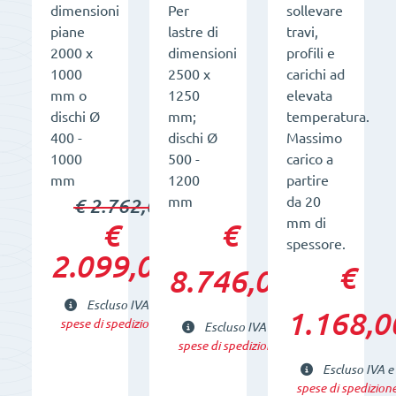
dimensioni
Per
sollevare
piane
lastre di
travi,
2000 x
dimensioni
profili e
1000
2500 x
carichi ad
mm o
1250
elevata
dischi Ø
mm;
temperatura.
400 -
dischi Ø
Massimo
1000
500 -
carico a
mm
1200
partire
mm
da 20
€ 2.762,00
mm di
€
€
spessore.
2.099,00
€
8.746,00
Escluso IVA e
1.168,0
spese di spedizione
Escluso IVA e
spese di spedizione
Escluso IVA e
spese di spedizion