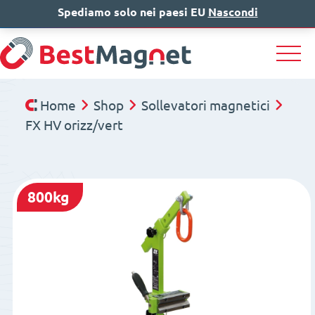
Spediamo solo nei paesi EU
IT
EN
Nascondi
DE
Home
Shop
Sollevatori magnetici
FX HV orizz/vert
800kg