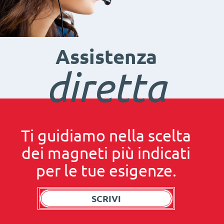
Assistenza
diretta
Ti guidiamo nella scelta
dei magneti più indicati
per le tue esigenze.
SCRIVI