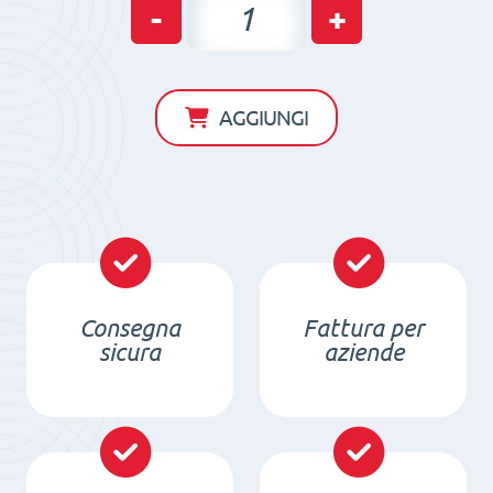
Piccola
-
+
Traversa
con
sollevatori
AGGIUNGI
magnetici
FX-
KT
240-
470
quantità
Consegna
Fattura per
sicura
aziende