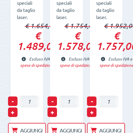
speciali
speciali
speciali
da taglio
da taglio
da taglio
laser.
laser.
laser.
€ 1.654,00
€ 1.754,00
€ 1.952,0
€
€
€
1.489,00
1.578,00
1.757,0
Escluso IVA e
Escluso IVA e
Escluso IVA e
spese di spedizione
spese di spedizione
spese di spedizion
Piccola
Piccola
Piccola
-
-
-
Traversa
Traversa
Traversa
+
+
+
con
con
con
sollevatori
sollevatori
sollevatori
AGGIUNGI
AGGIUNGI
AGGIUNGI