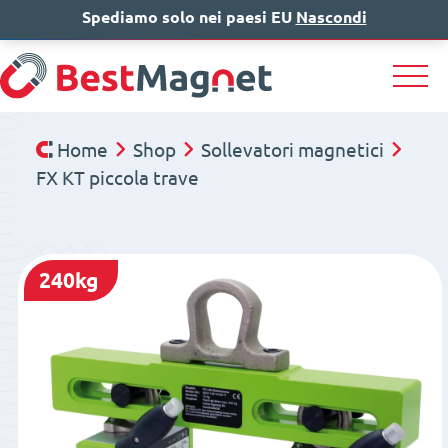
Spediamo solo nei paesi EU
IT
EN
Nascondi
DE
Home
Shop
Sollevatori magnetici
FX KT piccola trave
240kg