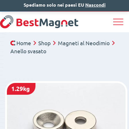
Spediamo solo nei paesi EU
IT
EN
Nascondi
DE
Home
Shop
Magneti al Neodimio
Anello svasato
1.29kg