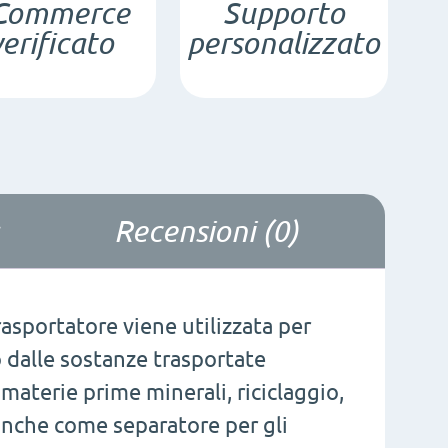
Commerce
Supporto
N
verificato
personalizzato
quantità
Recensioni (0)
sportatore viene utilizzata per
o dalle sostanze trasportate
 materie prime minerali, riciclaggio,
 anche come separatore per gli