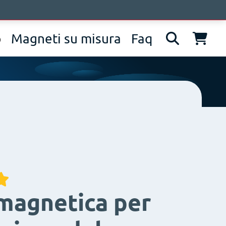
pprofondimenti
Contatti
IT
EN
DE
p
Magneti su misura
Faq
magnetica per