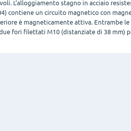
ivoli. L’alloggiamento stagno in acciaio resist
04) contiene un circuito magnetico con magnet
feriore è magneticamente attiva. Entrambe le 
 due fori filettati M10 (distanziate di 38 mm) 