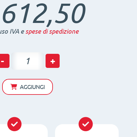
.612,50
uso IVA e
spese di spedizione
Trave
-
+
magnetica
per
separazione
AGGIUNGI
del
ferro
(waterproof)
850x120x60
/