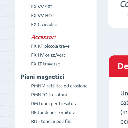
C
FX VV 90°
FX VV HOT
FX C circolari
Accessori
FX KT piccola trave
FX HV orizz/vert
FX LT traverse
De
Piani magnetici
PMNM rettifica ed erosione
Un
PMNEO fresatura
ca
RM tondi per fresatura
(i
RF tondi per tornitura
ec
RNF tondi a poli fini