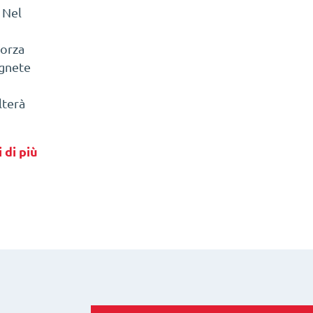
. Nel
forza
agnete
lterà
 di più