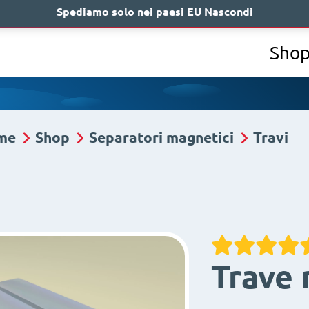
Spediamo solo nei paesi EU
Nascondi
Chi siamo
A
Sho
me
Shop
Separatori magnetici
Travi
Trave 