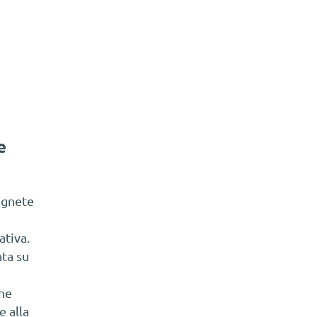
e
agnete
ativa.
ta su
one
 alla