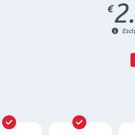
2
€
Escl