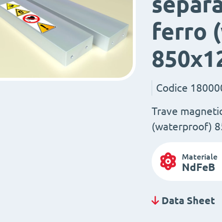
separa
ferro 
850x1
Codice
18000
Trave magnetic
(waterproof) 
Materiale
NdFeB
Data Sheet